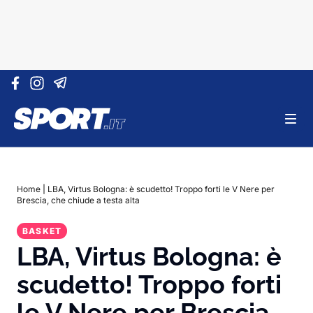
Vai al contenuto
Home
|
LBA, Virtus Bologna: è scudetto! Troppo forti le V Nere per
Brescia, che chiude a testa alta
BASKET
LBA, Virtus Bologna: è
scudetto! Troppo forti
le V Nere per Brescia,