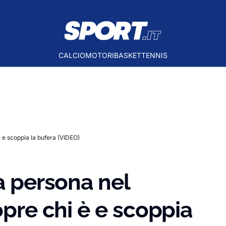
CALCIO
MOTORI
BASKET
TENNIS
 è e scoppia la bufera (VIDEO)
a persona nel
opre chi è e scoppia