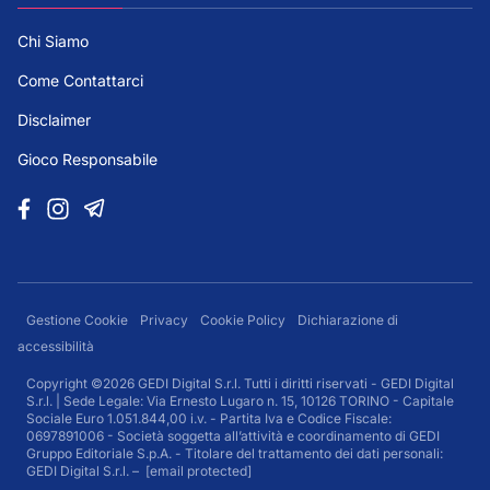
Chi Siamo
Come Contattarci
Disclaimer
Gioco Responsabile
Gestione Cookie
Privacy
Cookie Policy
Dichiarazione di
accessibilità
Copyright ©2026 GEDI Digital S.r.l. Tutti i diritti riservati - GEDI Digital
S.r.l. | Sede Legale: Via Ernesto Lugaro n. 15, 10126 TORINO - Capitale
Sociale Euro 1.051.844,00 i.v. - Partita Iva e Codice Fiscale:
0697891006 - Società soggetta all’attività e coordinamento di GEDI
Gruppo Editoriale S.p.A. - Titolare del trattamento dei dati personali:
GEDI Digital S.r.l. –
[email protected]