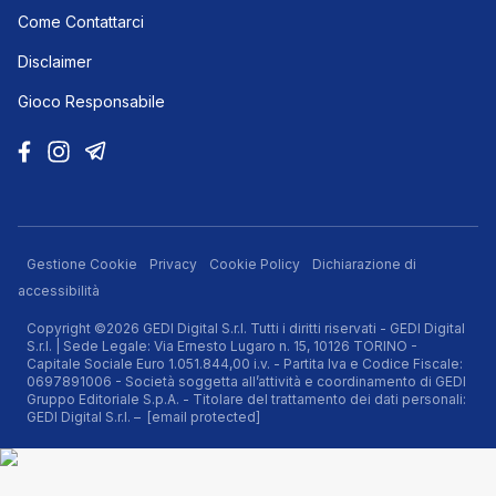
Come Contattarci
Disclaimer
Gioco Responsabile
Gestione Cookie
Privacy
Cookie Policy
Dichiarazione di
accessibilità
Copyright ©2026 GEDI Digital S.r.l. Tutti i diritti riservati - GEDI Digital
S.r.l. | Sede Legale: Via Ernesto Lugaro n. 15, 10126 TORINO -
Capitale Sociale Euro 1.051.844,00 i.v. - Partita Iva e Codice Fiscale:
0697891006 - Società soggetta all’attività e coordinamento di GEDI
Gruppo Editoriale S.p.A. - Titolare del trattamento dei dati personali:
GEDI Digital S.r.l. –
[email protected]