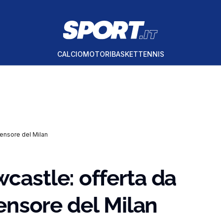
CALCIO
MOTORI
BASKET
TENNIS
ifensore del Milan
wcastle: offerta da
fensore del Milan