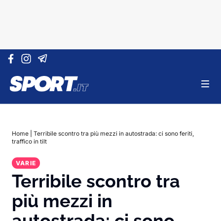
Vai al contenuto
Home
|
Terribile scontro tra più mezzi in autostrada: ci sono feriti,
traffico in tilt
VARIE
Terribile scontro tra
più mezzi in
autostrada: ci sono