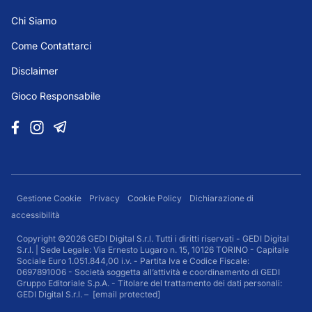
Chi Siamo
Come Contattarci
Disclaimer
Gioco Responsabile
Gestione Cookie
Privacy
Cookie Policy
Dichiarazione di
accessibilità
Copyright ©2026 GEDI Digital S.r.l. Tutti i diritti riservati - GEDI Digital
S.r.l. | Sede Legale: Via Ernesto Lugaro n. 15, 10126 TORINO - Capitale
Sociale Euro 1.051.844,00 i.v. - Partita Iva e Codice Fiscale:
0697891006 - Società soggetta all’attività e coordinamento di GEDI
Gruppo Editoriale S.p.A. - Titolare del trattamento dei dati personali:
GEDI Digital S.r.l. –
[email protected]