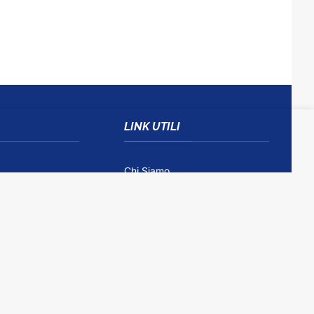
LINK UTILI
Chi Siamo
Come Contattarci
Disclaimer
Gioco Responsabile