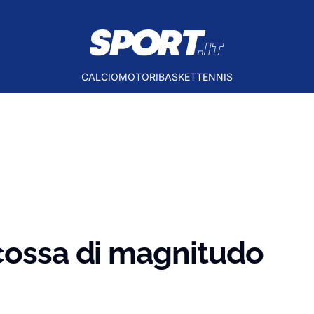
CALCIO
MOTORI
BASKET
TENNIS
cossa di magnitudo