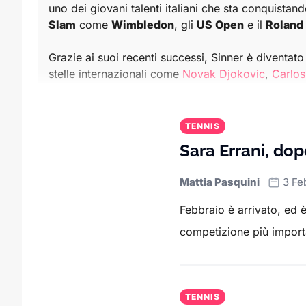
uno dei giovani talenti italiani che sta conquistand
Slam
come
Wimbledon
, gli
US Open
e il
Roland
Grazie ai suoi recenti successi, Sinner è diventato 
stelle internazionali come
Novak Djokovic
,
Carlos
momenti di grande intensità.
In questa sezione trovi anche tutte le
novità sull
TENNIS
progressi in classifica
. Gli appassionati possono 
Sara Errani, dop
infranti e le
rivalità
che infiammano il circuito.
Mattia Pasquini
3 Fe
Sport.it offre una copertura completa per chi vuole
internazionali.
Febbraio è arrivato, ed 
competizione più importan
Che tu sia interessato agli ultimi successi di Sinne
TENNIS