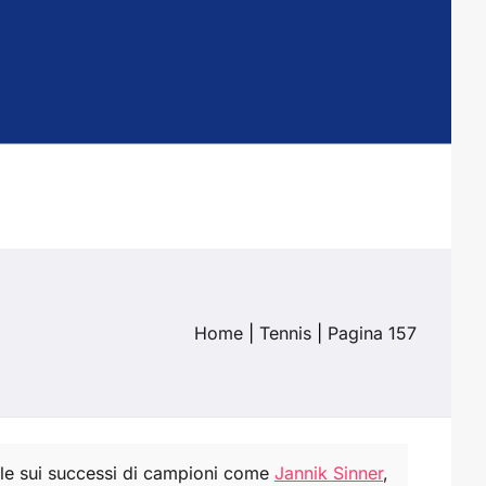
Home
|
Tennis
|
Pagina 157
iale sui successi di campioni come
Jannik Sinner
,