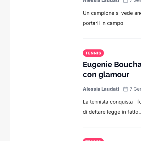
Alessia Laudati
7 Ge
Un campione si vede anch
portarli in campo
TENNIS
Eugenie Bouchar
con glamour
Alessia Laudati
7 Ge
La tennista conquista i f
di dettare legge in fatto..