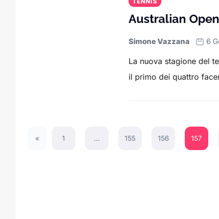
TENNIS
Australian Open,
Simone Vazzana
6 G
La nuova stagione del te
il primo dei quattro facen
«
1
…
155
156
157
Previous Page