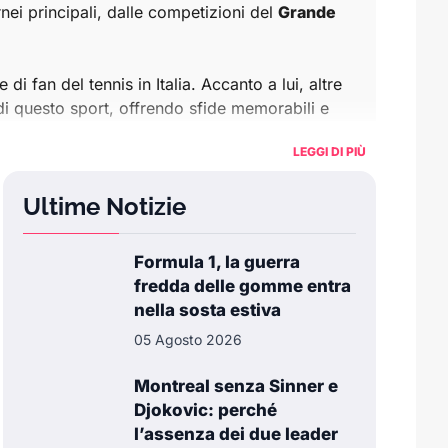
rnei principali, dalle competizioni del
Grande
i fan del tennis in Italia. Accanto a lui, altre
di questo sport, offrendo sfide memorabili e
LEGGI DI PIÙ
tagli sulle prestazioni dei giocatori e dei loro
Ultime Notizie
rofonditi sui tornei più importanti, i
record
Formula 1, la guerra
colare ai talenti italiani e alle competizioni
fredda delle gomme entra
nella sosta estiva
05 Agosto 2026
il posto giusto per restare informato.
Montreal senza Sinner e
Djokovic: perché
l’assenza dei due leader