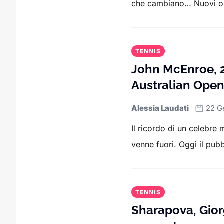
che cambiano… Nuovi obie
TENNIS
John McEnroe, 29
Australian Ope
Alessia Laudati
22 G
Il ricordo di un celebre
venne fuori. Oggi il pubb
TENNIS
Sharapova, Giorg