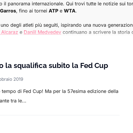
o il panorama internazionale. Qui trovi tutte le notizie sui to
 Garros
, fino ai tornei
ATP
e
WTA
.
uno degli atleti più seguiti, ispirando una nuova generazione d
 Alcaraz
e
Daniil Medvedev
continuano a scrivere la storia 
e competizioni ATP e WTA
, dai risultati delle partite ai det
seguire ogni fase delle stagioni tennistiche, con articoli app
o la squalifica subito la Fed Cup
bbraio 2019
 essere aggiornato sul mondo del tennis, con un occhio parti
è tempo di Fed Cup! Ma per la 57esima edizione della
te tra le...
r o alle grandi sfide globali, la sezione Tennis di Sport.it è 