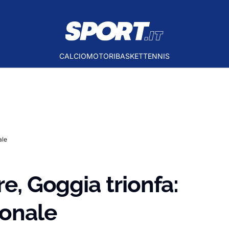
CALCIO
MOTORI
BASKET
TENNIS
ale
re, Goggia trionfa:
ionale