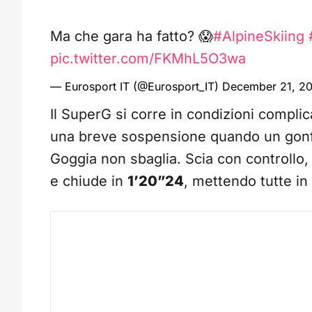
Ma che gara ha fatto? 😱
#AlpineSkiing
pic.twitter.com/FKMhL5O3wa
— Eurosport IT (@Eurosport_IT)
December 21, 2
Il SuperG si corre in condizioni complic
una breve sospensione quando un gonfiab
Goggia non sbaglia. Scia con controllo,
e chiude in
1’20”24
, mettendo tutte in 