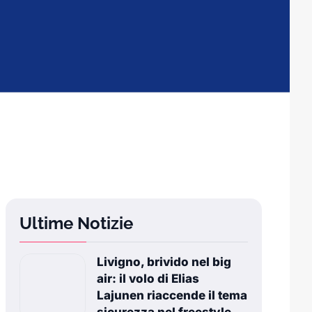
Ultime Notizie
Livigno, brivido nel big
air: il volo di Elias
Lajunen riaccende il tema