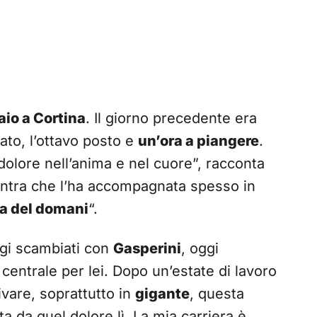
aio a Cortina
. Il giorno precedente era
ato, l’ottavo posto e
un’ora a piangere
.
 dolore nell’anima e nel cuore”, racconta
mantra che l’ha accompagnata spesso in
ina del domani
“.
gi scambiati con
Gasperini
, oggi
centrale per lei. Dopo un’estate di lavoro
ivare, soprattutto in
gigante
, questa
ta da quel dolore lì. La mia carriera è