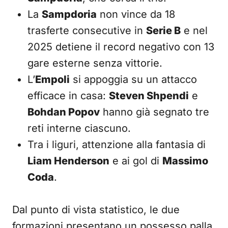
La
Sampdoria
non vince da 18
trasferte consecutive in
Serie B
e nel
2025 detiene il record negativo con 13
gare esterne senza vittorie.
L’
Empoli
si appoggia su un attacco
efficace in casa:
Steven Shpendi
e
Bohdan Popov
hanno già segnato tre
reti interne ciascuno.
Tra i liguri, attenzione alla fantasia di
Liam Henderson
e ai gol di
Massimo
Coda
.
Dal punto di vista statistico, le due
formazioni presentano un possesso palla