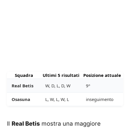
Squadra
Ultimi 5 risultati
Posizione attuale
Real Betis
W, D, L, D, W
9º
Osasuna
L, W, L, W, L
inseguimento
Il
Real Betis
mostra una maggiore