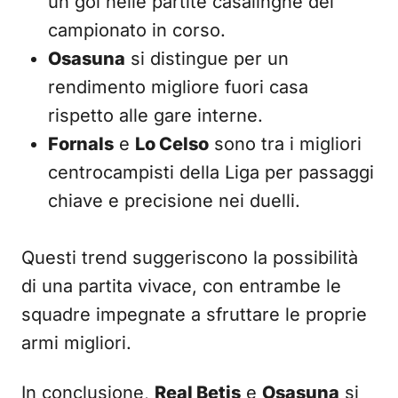
un gol nelle partite casalinghe del
campionato in corso.
Osasuna
si distingue per un
rendimento migliore fuori casa
rispetto alle gare interne.
Fornals
e
Lo Celso
sono tra i migliori
centrocampisti della Liga per passaggi
chiave e precisione nei duelli.
Questi trend suggeriscono la possibilità
di una partita vivace, con entrambe le
squadre impegnate a sfruttare le proprie
armi migliori.
In conclusione,
Real Betis
e
Osasuna
si