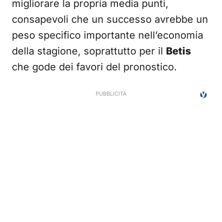
migliorare la propria media punti,
consapevoli che un successo avrebbe un
peso specifico importante nell’economia
della stagione, soprattutto per il
Betis
che gode dei favori del pronostico.