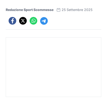
Redazione Sport Scommesse
25 Settembre 2025