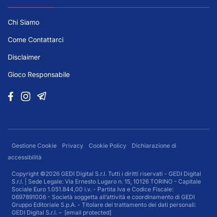
Chi Siamo
Come Contattarci
Disclaimer
Gioco Responsabile
Gestione Cookie
Privacy
Cookie Policy
Dichiarazione di
accessibilità
Copyright ©2026 GEDI Digital S.r.l. Tutti i diritti riservati - GEDI Digital
S.r.l. | Sede Legale: Via Ernesto Lugaro n. 15, 10126 TORINO - Capitale
Sociale Euro 1.051.844,00 i.v. - Partita Iva e Codice Fiscale:
0697891006 - Società soggetta all’attività e coordinamento di GEDI
Gruppo Editoriale S.p.A. - Titolare del trattamento dei dati personali:
GEDI Digital S.r.l. –
[email protected]