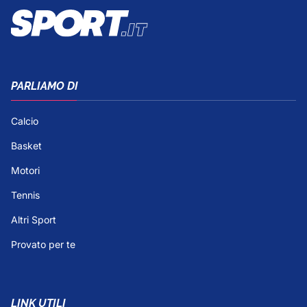
PARLIAMO DI
Calcio
Basket
Motori
Tennis
Altri Sport
Provato per te
LINK UTILI