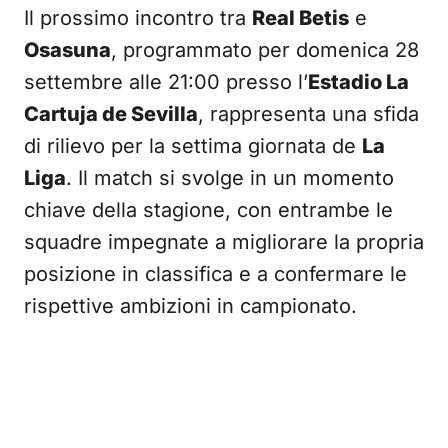
Il prossimo incontro tra
Real Betis
e
Osasuna
, programmato per domenica 28
settembre alle 21:00 presso l’
Estadio La
Cartuja de Sevilla
, rappresenta una sfida
di rilievo per la settima giornata de
La
Liga
. Il match si svolge in un momento
chiave della stagione, con entrambe le
squadre impegnate a migliorare la propria
posizione in classifica e a confermare le
rispettive ambizioni in campionato.