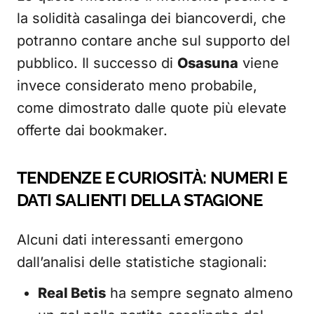
la solidità casalinga dei biancoverdi, che
potranno contare anche sul supporto del
pubblico. Il successo di
Osasuna
viene
invece considerato meno probabile,
come dimostrato dalle quote più elevate
offerte dai bookmaker.
TENDENZE E CURIOSITÀ: NUMERI E
DATI SALIENTI DELLA STAGIONE
Alcuni dati interessanti emergono
dall’analisi delle statistiche stagionali:
Real Betis
ha sempre segnato almeno