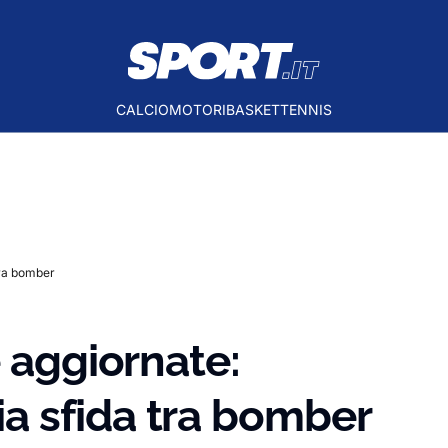
CALCIO
MOTORI
BASKET
TENNIS
tra bomber
e aggiornate:
 sfida tra bomber