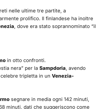
eti nelle ultime tre partite, a
rmente prolifico. Il finlandese ha inoltre
enezia
, dove era stato soprannominato “il
mo
in otto confronti.
stia nera” per la
Sampdoria
, avendo
a celebre tripletta in un
Venezia-
ermo
segnare in media ogni 142 minuti,
 168 minuti, dati che suggeriscono come