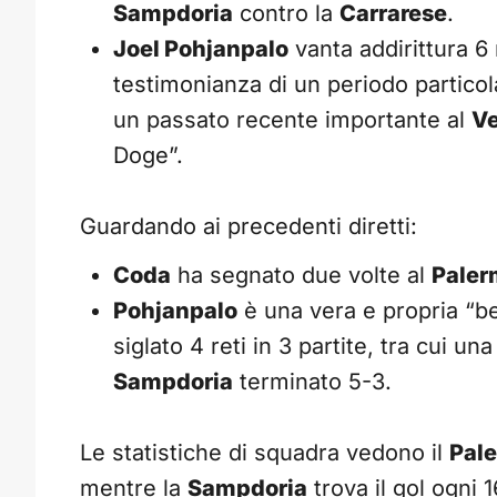
Sampdoria
contro la
Carrarese
.
Joel Pohjanpalo
vanta addirittura 6 r
testimonianza di un periodo particola
un passato recente importante al
V
Doge”.
Guardando ai precedenti diretti:
Coda
ha segnato due volte al
Paler
Pohjanpalo
è una vera e propria “be
siglato 4 reti in 3 partite, tra cui un
Sampdoria
terminato 5-3.
Le statistiche di squadra vedono il
Pal
mentre la
Sampdoria
trova il gol ogni