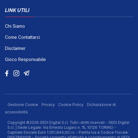
LINK UTILI
Chi Siamo
Come Contattarci
Disclaimer
Gioco Responsabile
Gestione Cookie
Privacy
Cookie Policy
Dichiarazione di
accessibilità
Copyright ©2026 GEDI Digital S.r.l. Tutti i diritti riservati - GEDI Digital
S.r.l. | Sede Legale: Via Ernesto Lugaro n. 15, 10126 TORINO -
Capitale Sociale Euro 1.051.844,00 i.v. - Partita Iva e Codice Fiscale:
0697891006 - Società soggetta all’attività e coordinamento di GEDI