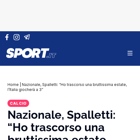
Vai al contenuto
Home
|
Nazionale, Spalletti: “Ho trascorso una bruttissima estate,
l’Italia giocherà a 3”
CALCIO
Nazionale, Spalletti:
“Ho trascorso una
bruttissima estate,