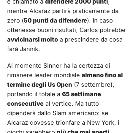
e chiamato a
difendere 2000 punti
,
mentre Alcaraz partirà praticamente da
zero (
50 punti da difendere
). In caso
ottenesse buoni risultati, Carlos potrebbe
avvicinarsi molto
a prescindere da cosa
farà Jannik.
Al momento Sinner ha la certezza di
rimanere leader mondiale
almeno fino al
termine degli Us Open
(7 settembre),
portando il totale a
65 settimane
consecutive
al vertice. Ma tutto
dipenderà dallo Slam americano: se
Alcaraz dovesse trionfare a New York, i
giochi sarebbero
più che mai aperti
.