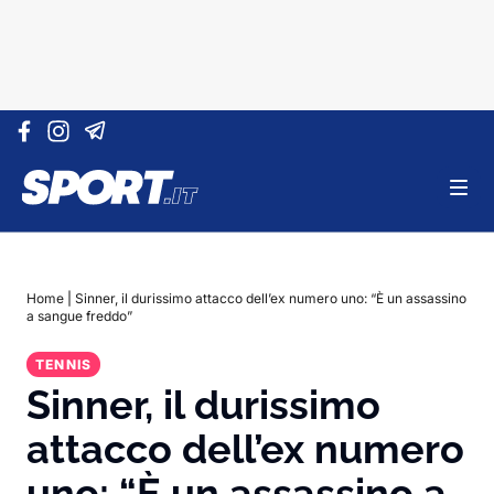
Vai al contenuto
Home
|
Sinner, il durissimo attacco dell’ex numero uno: “È un assassino
a sangue freddo”
TENNIS
Sinner, il durissimo
attacco dell’ex numero
uno: “È un assassino a