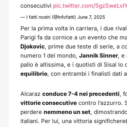
consecutivi
pic.twitter.com/5gzSweLvI
— I fatti nostri (@Infofatti)
June 7, 2025
Per la prima volta in carriera, i due riva
Parigi fa da cornice a un evento che m
Djokovic
, prime due teste di serie, a co
numero 1 del mondo,
Jannik Sinner
, e
palio è altissima, e i quotisti di Sisal 
equilibrio
, con entrambi i finalisti dati a
Alcaraz
conduce 7-4 nei precedenti
, 
vittorie consecutive
contro l’azzurro. S
perdere
nemmeno un set
, dimostrando 
italiani. Per lui, una vittoria significh