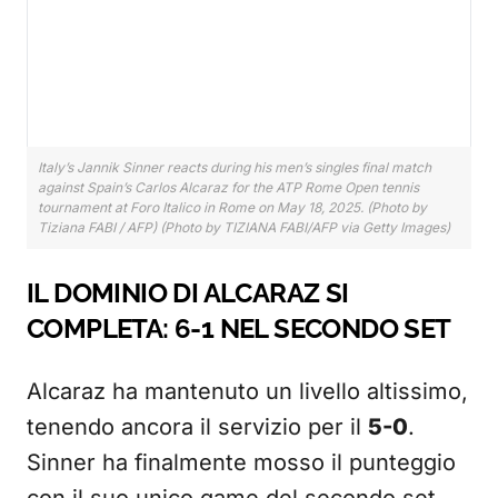
Italy’s Jannik Sinner reacts during his men’s singles final match
against Spain’s Carlos Alcaraz for the ATP Rome Open tennis
tournament at Foro Italico in Rome on May 18, 2025. (Photo by
Tiziana FABI / AFP) (Photo by TIZIANA FABI/AFP via Getty Images)
IL DOMINIO DI ALCARAZ SI
COMPLETA: 6-1 NEL SECONDO SET
Alcaraz ha mantenuto un livello altissimo,
tenendo ancora il servizio per il
5-0
.
Sinner ha finalmente mosso il punteggio