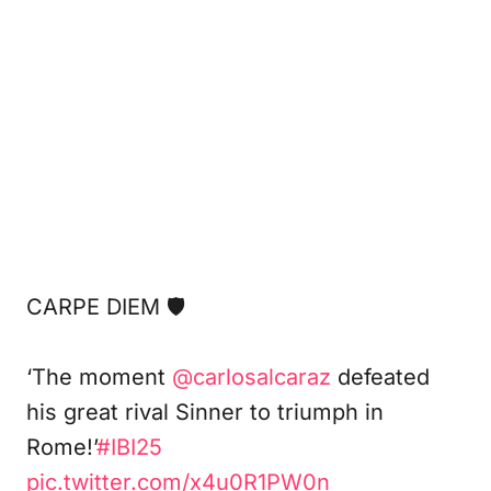
CARPE DIEM 🛡️
‘The moment
@carlosalcaraz
defeated
his great rival Sinner to triumph in
Rome!’
#IBI25
pic.twitter.com/x4u0R1PW0n