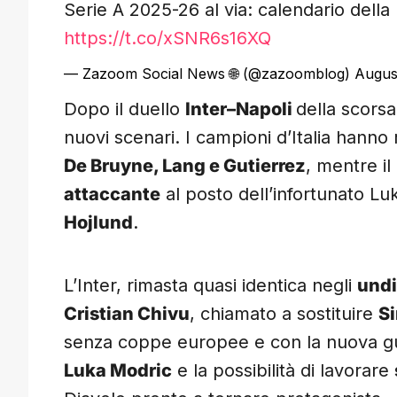
Serie A 2025-26 al via: calendario della
https://t.co/xSNR6s16XQ
— Zazoom Social News 🌐 (@zazoomblog)
Augus
Dopo il duello
Inter–Napoli
della scorsa
nuovi scenari. I campioni d’Italia hanno
De Bruyne, Lang e Gutierrez
, mentre i
attaccante
al posto dell’infortunato Lu
Hojlund
.
L’Inter, rimasta quasi identica negli
undic
Cristian Chivu
, chiamato a sostituire
S
senza coppe europee e con la nuova g
Luka Modric
e la possibilità di lavorare