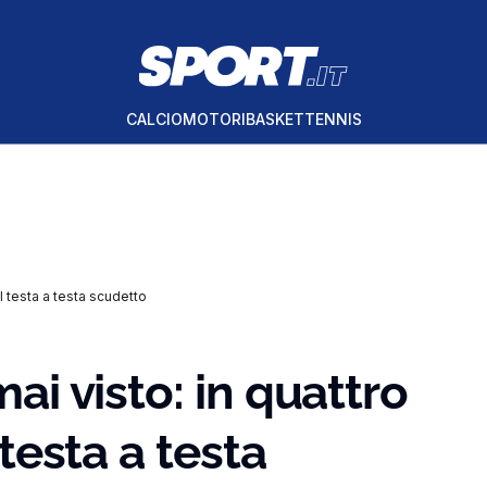
CALCIO
MOTORI
BASKET
TENNIS
il testa a testa scudetto
mai visto: in quattro
 testa a testa