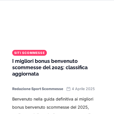
SITI SCOMMESSE
I migliori bonus benvenuto
scommesse del 2025: classifica
aggiornata
Redazione Sport Scommesse
4 Aprile 2025
Benvenuto nella guida definitiva ai migliori
bonus benvenuto scommesse del 2025,