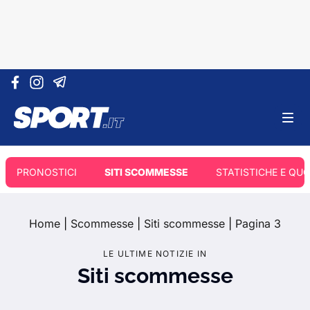
Vai al contenuto
PRONOSTICI
SITI SCOMMESSE
STATISTICHE E QU
Home
|
Scommesse
|
Siti scommesse
|
Pagina 3
LE ULTIME NOTIZIE IN
Siti scommesse