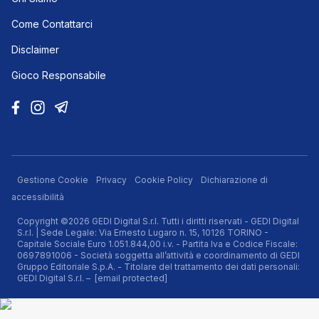
Come Contattarci
Disclaimer
Gioco Responsabile
Gestione Cookie
Privacy
Cookie Policy
Dichiarazione di
accessibilità
Copyright ©2026 GEDI Digital S.r.l. Tutti i diritti riservati - GEDI Digital
S.r.l. | Sede Legale: Via Ernesto Lugaro n. 15, 10126 TORINO -
Capitale Sociale Euro 1.051.844,00 i.v. - Partita Iva e Codice Fiscale:
0697891006 - Società soggetta all’attività e coordinamento di GEDI
Gruppo Editoriale S.p.A. - Titolare del trattamento dei dati personali:
GEDI Digital S.r.l. –
[email protected]