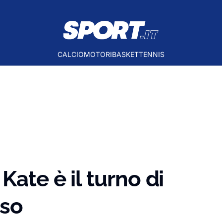
CALCIO
MOTORI
BASKET
TENNIS
Kate è il turno di
rso