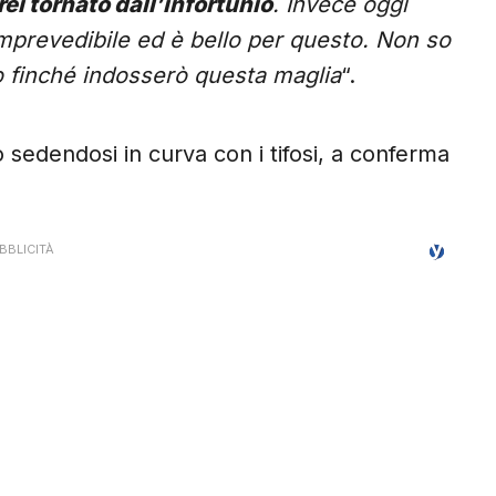
ei tornato dall’infortunio
. Invece oggi
è imprevedibile ed è bello per questo. Non so
o finché indosserò questa maglia
“.
o sedendosi in curva con i tifosi, a conferma