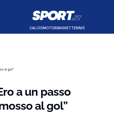
CALCIO
MOTORI
BASKET
TENNIS
so al gol”
“Ero a un passo
mmosso al gol”