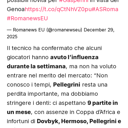
possibili novità per
#Gasperini
in vista del
Genoa
https://t.co/qCtNhVZ0pu
#ASRoma
#RomanewsEU
— Romanews EU (@romanewseu)
December 29,
2025
Il tecnico ha confermato che alcuni
giocatori hanno
avuto l’influenza
durante la settimana
, ma non ha voluto
entrare nel merito del mercato: “Non
conosco i tempi,
Pellegrini
resta una
perdita importante, ma dobbiamo
stringere i denti: ci aspettano
9 partite in
un mese
, con assenze in Coppa d’Africa e
infortuni di
Dovbyk, Hermoso, Pellegrini e