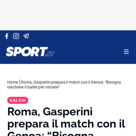
Vai al contenuto
Home
|
Roma, Gasperini prepara il match con il Genoa: “Bisogna
raschiare il barile per vincere”
CALCIO
Roma, Gasperini
prepara il match con il
Genoa: “Bisogna