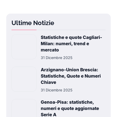
Ultime Notizie
Statistiche e quote Cagliari-
Milan: numeri, trend e
mercato
31 Dicembre 2025
Arzignano-Union Brescia:
Statistiche, Quote e Numeri
Chiave
31 Dicembre 2025
Genoa-Pisa: statistiche,
numeri e quote aggiornate
Serie A