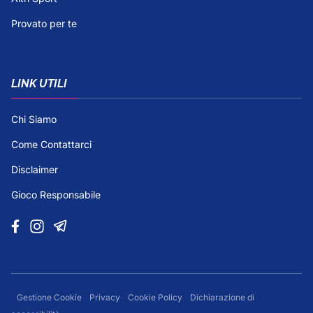
Provato per te
LINK UTILI
Chi Siamo
Come Contattarci
Disclaimer
Gioco Responsabile
Gestione Cookie
Privacy
Cookie Policy
Dichiarazione di