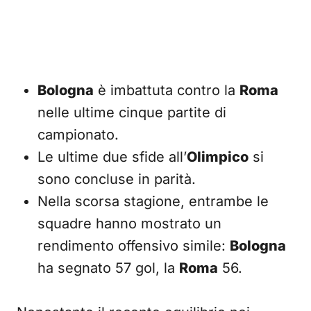
Bologna
è imbattuta contro la
Roma
nelle ultime cinque partite di
campionato.
Le ultime due sfide all’
Olimpico
si
sono concluse in parità.
Nella scorsa stagione, entrambe le
squadre hanno mostrato un
rendimento offensivo simile:
Bologna
ha segnato 57 gol, la
Roma
56.