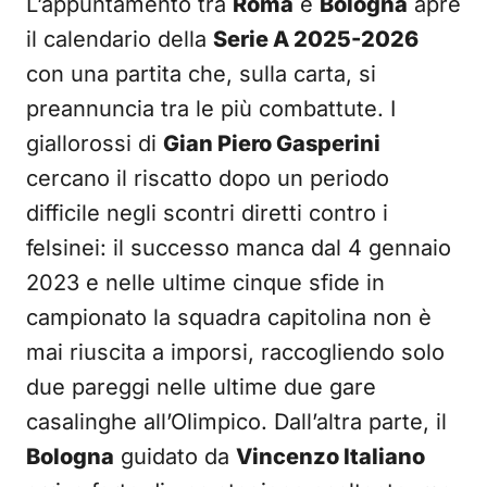
L’appuntamento tra
Roma
e
Bologna
apre
il calendario della
Serie A 2025-2026
con una partita che, sulla carta, si
preannuncia tra le più combattute. I
giallorossi di
Gian Piero Gasperini
cercano il riscatto dopo un periodo
difficile negli scontri diretti contro i
felsinei: il successo manca dal 4 gennaio
2023 e nelle ultime cinque sfide in
campionato la squadra capitolina non è
mai riuscita a imporsi, raccogliendo solo
due pareggi nelle ultime due gare
casalinghe all’Olimpico. Dall’altra parte, il
Bologna
guidato da
Vincenzo Italiano