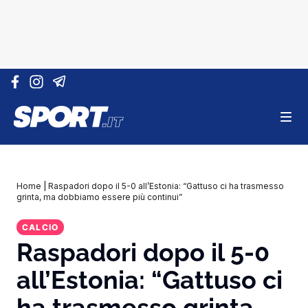
Vai al contenuto
Home
|
Raspadori dopo il 5-0 all’Estonia: “Gattuso ci ha trasmesso
grinta, ma dobbiamo essere più continui”
CALCIO
Raspadori dopo il 5-0
all’Estonia: “Gattuso ci
ha trasmesso grinta,