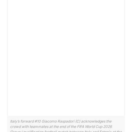
Italy’s forward #10 Giacomo Raspadori (C) acknowledges the
crowd with teammates at the end of the FIFA World Cup 2026
Group I qualification football match between Italy and Estonia at the