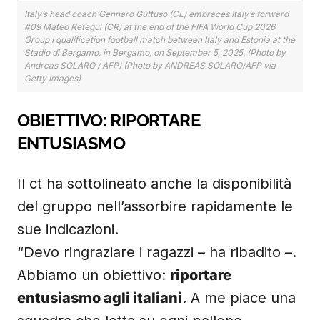
Italy’s head coach Gennaro Guttuso (CL) embraces Italy’s forward
#09 Mateo Retegui (CR) at the end of the FIFA World Cup 2026
Group I qualification football match between Italy and Estonia at the
Stadio di Bergamo, in Bergamo, on September 5, 2025. (Photo by
Andreas SOLARO / AFP) (Photo by ANDREAS SOLARO/AFP via
Getty Images)
OBIETTIVO: RIPORTARE
ENTUSIASMO
Il ct ha sottolineato anche la disponibilità
del gruppo nell’assorbire rapidamente le
sue indicazioni.
“Devo ringraziare i ragazzi – ha ribadito –.
Abbiamo un obiettivo:
riportare
entusiasmo agli italiani
. A me piace una