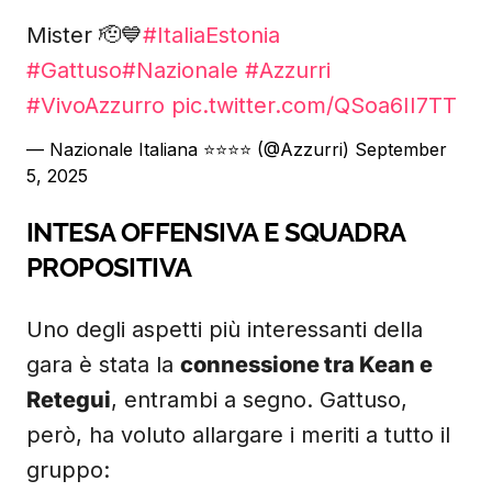
Mister 🫡💙
#ItaliaEstonia
#Gattuso
#Nazionale
#Azzurri
#VivoAzzurro
pic.twitter.com/QSoa6II7TT
— Nazionale Italiana ⭐️⭐️⭐️⭐️ (@Azzurri)
September
5, 2025
INTESA OFFENSIVA E SQUADRA
PROPOSITIVA
Uno degli aspetti più interessanti della
gara è stata la
connessione tra Kean e
Retegui
, entrambi a segno. Gattuso,
però, ha voluto allargare i meriti a tutto il
gruppo: