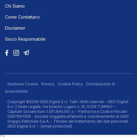
Chi Siamo
Come Contattarci
Disclaimer
Gioco Responsabile
Gestione Cookie
Privacy
Cookie Policy
Dichiarazione di
accessibilità
Copyright ©2026 GEDI Digital S.r.l. Tutti i diritti riservati - GEDI Digital
S.r.l. | Sede Legale: Via Ernesto Lugaro n. 15, 10126 TORINO -
Capitale Sociale Euro 1.051.844,00 i.v. - Partita Iva e Codice Fiscale:
0697891006 - Società soggetta all’attività e coordinamento di GEDI
Gruppo Editoriale S.p.A. - Titolare del trattamento dei dati personali:
GEDI Digital S.r.l. –
[email protected]