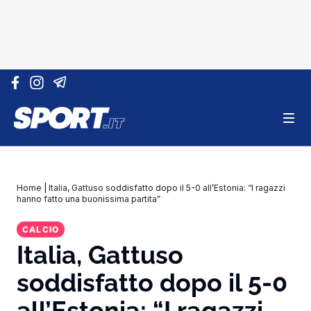
Vai al contenuto
Home
|
Italia, Gattuso soddisfatto dopo il 5-0 all’Estonia: “I ragazzi
hanno fatto una buonissima partita”
CALCIO
Italia, Gattuso
soddisfatto dopo il 5-0
all’Estonia: “I ragazzi