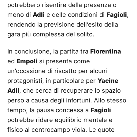
potrebbero risentire della presenza o
meno di
Adli
e delle condizioni di
Fagioli
,
rendendo la previsione dell’esito della
gara più complessa del solito.
In conclusione, la partita tra
Fiorentina
ed
Empoli
si presenta come
un’occasione di riscatto per alcuni
protagonisti, in particolare per
Yacine
Adli
, che cerca di recuperare lo spazio
perso a causa degli infortuni. Allo stesso
tempo, la pausa concessa a
Fagioli
potrebbe ridare equilibrio mentale e
fisico al centrocampo viola. Le quote