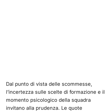
Dal punto di vista delle scommesse,
l’incertezza sulle scelte di formazione e il
momento psicologico della squadra
invitano alla prudenza. Le quote