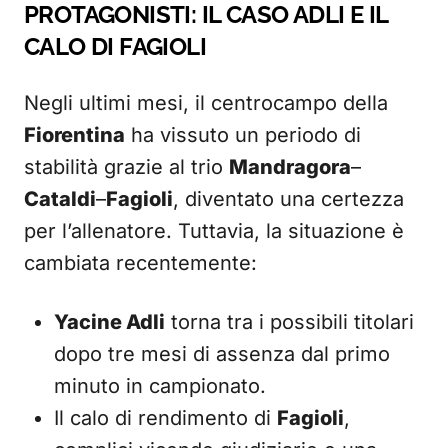
PROTAGONISTI: IL CASO ADLI E IL
CALO DI FAGIOLI
Negli ultimi mesi, il centrocampo della
Fiorentina
ha vissuto un periodo di
stabilità grazie al trio
Mandragora
–
Cataldi
–
Fagioli
, diventato una certezza
per l’allenatore. Tuttavia, la situazione è
cambiata recentemente:
Yacine Adli
torna tra i possibili titolari
dopo tre mesi di assenza dal primo
minuto in campionato.
Il calo di rendimento di
Fagioli
,