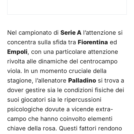
Nel campionato di
Serie A
l’attenzione si
concentra sulla sfida tra
Fiorentina
ed
Empoli
, con una particolare attenzione
rivolta alle dinamiche del centrocampo
viola. In un momento cruciale della
stagione, l’allenatore
Palladino
si trova a
dover gestire sia le condizioni fisiche dei
suoi giocatori sia le ripercussioni
psicologiche dovute a vicende extra-
campo che hanno coinvolto elementi
chiave della rosa. Questi fattori rendono