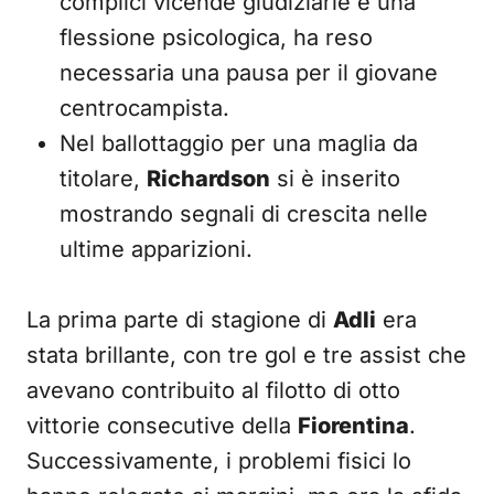
complici vicende giudiziarie e una
flessione psicologica, ha reso
necessaria una pausa per il giovane
centrocampista.
Nel ballottaggio per una maglia da
titolare,
Richardson
si è inserito
mostrando segnali di crescita nelle
ultime apparizioni.
La prima parte di stagione di
Adli
era
stata brillante, con tre gol e tre assist che
avevano contribuito al filotto di otto
vittorie consecutive della
Fiorentina
.
Successivamente, i problemi fisici lo