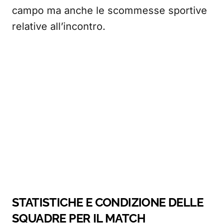
campo ma anche le scommesse sportive
relative all’incontro.
STATISTICHE E CONDIZIONE DELLE
SQUADRE PER IL MATCH