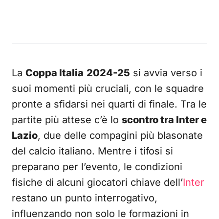
La
Coppa Italia
2024-25
si avvia verso i
suoi momenti più cruciali, con le squadre
pronte a sfidarsi nei quarti di finale. Tra le
partite più attese c’è lo
scontro tra Inter e
Lazio
, due delle compagini più blasonate
del calcio italiano. Mentre i tifosi si
preparano per l’evento, le condizioni
fisiche di alcuni giocatori chiave dell’
Inter
restano un punto interrogativo,
influenzando non solo le formazioni in