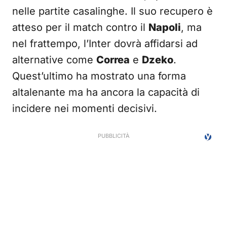
nelle partite casalinghe. Il suo recupero è
atteso per il match contro il
Napoli
, ma
nel frattempo, l’Inter dovrà affidarsi ad
alternative come
Correa
e
Dzeko
.
Quest’ultimo ha mostrato una forma
altalenante ma ha ancora la capacità di
incidere nei momenti decisivi.