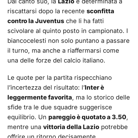
Dal canto suo, la
Lazio
è determinata a
riscattarsi dopo la recente
sconfitta
contro la Juventus
che li ha fatti
scivolare al quinto posto in campionato. I
biancocelesti non solo puntano a passare
il turno, ma anche a riaffermarsi come
una delle forze del calcio italiano.
Le quote per la partita rispecchiano
l’incertezza del risultato: l’
Inter è
leggermente favorita
, ma lo storico delle
sfide tra le due squadre suggerisce
equilibrio. Un
pareggio è quotato a 3.50
,
mentre una
vittoria della Lazio
potrebbe
offrire un ritorno decisamente