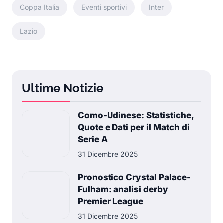
Coppa Italia
Eventi sportivi
Inter
Lazio
Ultime Notizie
Como-Udinese: Statistiche,
Quote e Dati per il Match di
Serie A
31 Dicembre 2025
Pronostico Crystal Palace-
Fulham: analisi derby
Premier League
31 Dicembre 2025