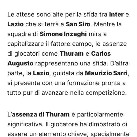
Le attese sono alte per la sfida tra
Inter
e
Lazio
che si terrà a
San Siro
. Mentre la
squadra di
Simone Inzaghi
mira a
capitalizzare il fattore campo, le assenze
di giocatori come
Thuram
e
Carlos
Augusto
rappresentano una sfida. D’altra
parte, la
Lazio
, guidata da
Maurizio Sarri
,
si presenta con una formazione pronta a
tutto pur di avanzare nella competizione.
L’
assenza di Thuram
è particolarmente
significativa. Il giocatore ha dimostrato di
essere un elemento chiave, specialmente