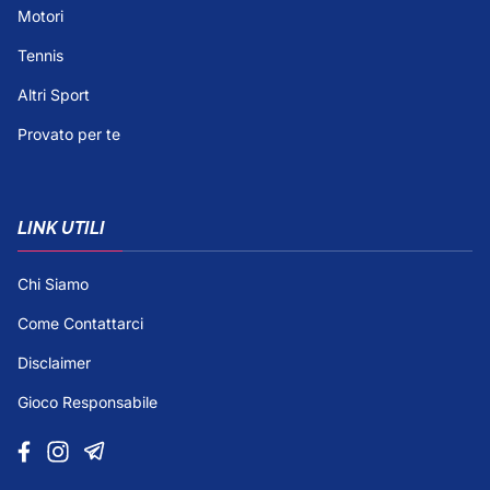
Motori
Tennis
Altri Sport
Provato per te
LINK UTILI
Chi Siamo
Come Contattarci
Disclaimer
Gioco Responsabile