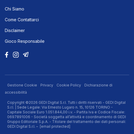
Chi Siamo
Come Contattarci
Disclaimer
Gioco Responsabile
Gestione Cookie
Privacy
Cookie Policy
Dichiarazione di
accessibilità
Copyright ©2026 GEDI Digital S.r.l. Tutti i diritti riservati - GEDI Digital
S.r.l. | Sede Legale: Via Ernesto Lugaro n. 15, 10126 TORINO -
Capitale Sociale Euro 1.051.844,00 i.v. - Partita Iva e Codice Fiscale:
0697891006 - Società soggetta all’attività e coordinamento di GEDI
Gruppo Editoriale S.p.A. - Titolare del trattamento dei dati personali:
GEDI Digital S.r.l. –
[email protected]