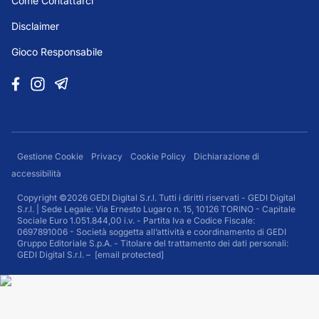
Come Contattarci
Disclaimer
Gioco Responsabile
Gestione Cookie
Privacy
Cookie Policy
Dichiarazione di
accessibilità
Copyright ©2026 GEDI Digital S.r.l. Tutti i diritti riservati - GEDI Digital
S.r.l. | Sede Legale: Via Ernesto Lugaro n. 15, 10126 TORINO - Capitale
Sociale Euro 1.051.844,00 i.v. - Partita Iva e Codice Fiscale:
0697891006 - Società soggetta all’attività e coordinamento di GEDI
Gruppo Editoriale S.p.A. - Titolare del trattamento dei dati personali:
GEDI Digital S.r.l. –
[email protected]