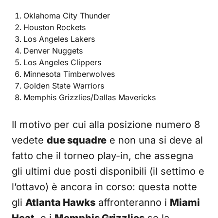
Oklahoma City Thunder
Houston Rockets
Los Angeles Lakers
Denver Nuggets
Los Angeles Clippers
Minnesota Timberwolves
Golden State Warriors
Memphis Grizzlies/Dallas Mavericks
Il motivo per cui alla posizione numero 8
vedete
due squadre
e non una si deve al
fatto che il torneo play-in, che assegna
gli ultimi due posti disponibili (il settimo e
l’ottavo) è ancora in corso: questa notte
gli
Atlanta Hawks
affronteranno i
Miami