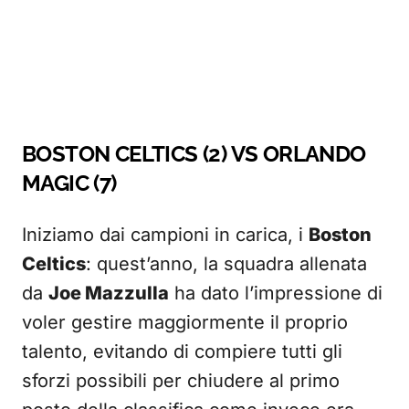
BOSTON CELTICS (2) VS ORLANDO
MAGIC (7)
Iniziamo dai campioni in carica, i
Boston
Celtics
: quest’anno, la squadra allenata
da
Joe Mazzulla
ha dato l’impressione di
voler gestire maggiormente il proprio
talento, evitando di compiere tutti gli
sforzi possibili per chiudere al primo