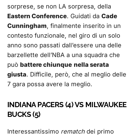
sorprese, se non LA sorpresa, della
Eastern Conference
. Guidati da
Cade
Cunningham
, finalmente inserito in un
contesto funzionale, nel giro di un solo
anno sono passati dall’essere una delle
barzellette dell’NBA a una squadra che
può
battere chiunque
nella serata
giusta
. Difficile, però, che al meglio delle
7 gara possa avere la meglio.
INDIANA PACERS (4) VS MILWAUKEE
BUCKS (5)
Interessantissimo
rematch
dei primo