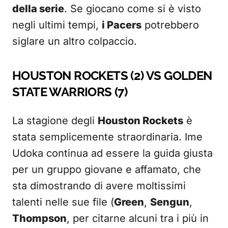
della serie
. Se giocano come si è visto
negli ultimi tempi,
i Pacers
potrebbero
siglare un altro colpaccio.
HOUSTON ROCKETS (2) VS GOLDEN
STATE WARRIORS (7)
La stagione degli
Houston Rockets
è
stata semplicemente straordinaria. Ime
Udoka continua ad essere la guida giusta
per un gruppo giovane e affamato, che
sta dimostrando di avere moltissimi
talenti nelle sue file (
Green
,
Sengun
,
Thompson
, per citarne alcuni tra i più in