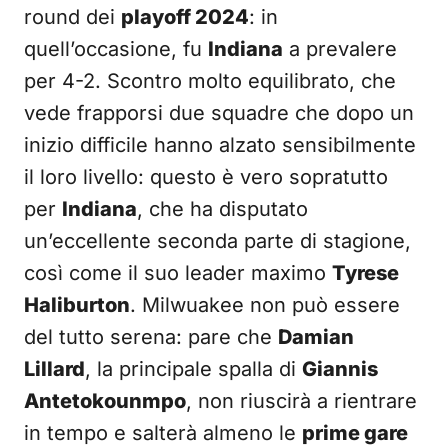
round dei
playoff 2024
: in
quell’occasione, fu
Indiana
a prevalere
per 4-2. Scontro molto equilibrato, che
vede frapporsi due squadre che dopo un
inizio difficile hanno alzato sensibilmente
il loro livello: questo è vero sopratutto
per
Indiana
, che ha disputato
un’eccellente seconda parte di stagione,
così come il suo leader maximo
Tyrese
Haliburton
. Milwuakee non può essere
del tutto serena: pare che
Damian
Lillard
, la principale spalla di
Giannis
Antetokounmpo
, non riuscirà a rientrare
in tempo e salterà almeno le
prime gare