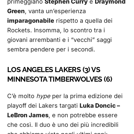
primeggiano
Stephen Curry
e
Draymond
Green
, vanta un’esperienza
imparagonabile
rispetto a quella dei
Rockets. Insomma, lo scontro tra i
giovani arrembanti e i “vecchi” saggi
sembra pendere per i secondi.
LOS ANGELES LAKERS (3) VS
MINNESOTA TIMBERWOLVES (6)
C’è molto
hype
per la prima edizione dei
playoff dei Lakers targati
Luka Doncic –
LeBron James
, e non potrebbe essere
che così. Il duo è uno dei più incredibili