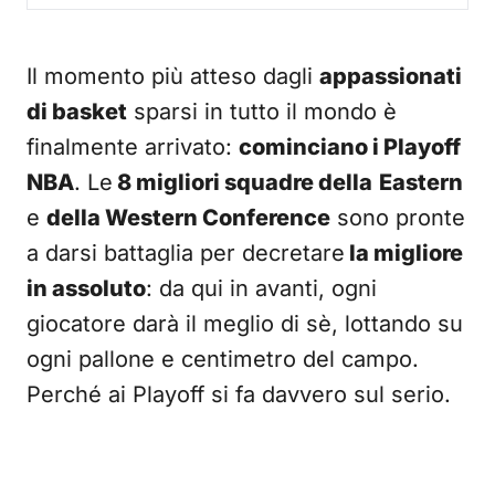
Il momento più atteso dagli
appassionati
di basket
sparsi in tutto il mondo è
finalmente arrivato:
cominciano i Playoff
NBA
. Le
8 migliori squadre della
Eastern
e
della Western Conference
sono pronte
a darsi battaglia per decretare
la migliore
in assoluto
: da qui in avanti, ogni
giocatore darà il meglio di sè, lottando su
ogni pallone e centimetro del campo.
Perché ai Playoff si fa davvero sul serio.