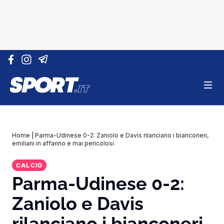
Vai al contenuto
Home
|
Parma-Udinese 0-2: Zaniolo e Davis rilanciano i bianconeri,
emiliani in affanno e mai pericolosi
CALCIO
Parma-Udinese 0-2:
Zaniolo e Davis
rilanciano i bianconeri,