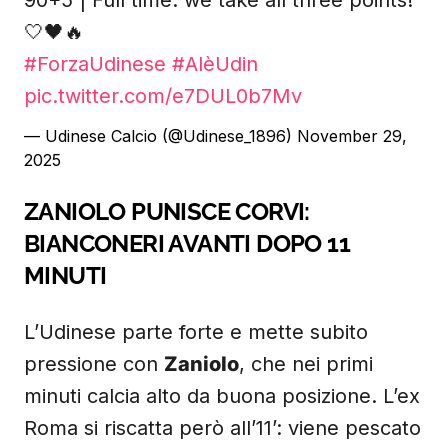
90+5 | Full time: we take all three points!
🤍🖤🔥
#ForzaUdinese
#AlèUdin
pic.twitter.com/e7DUL0b7Mv
— Udinese Calcio (@Udinese_1896)
November 29,
2025
ZANIOLO PUNISCE CORVI:
BIANCONERI AVANTI DOPO 11
MINUTI
L’Udinese parte forte e mette subito
pressione con
Zaniolo
, che nei primi
minuti calcia alto da buona posizione. L’ex
Roma si riscatta però all’11’: viene pescato