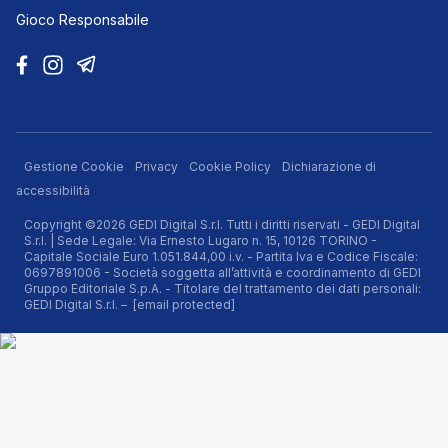
Gioco Responsabile
Gestione Cookie
Privacy
Cookie Policy
Dichiarazione di
accessibilità
Copyright ©2026 GEDI Digital S.r.l. Tutti i diritti riservati - GEDI Digital
S.r.l. | Sede Legale: Via Ernesto Lugaro n. 15, 10126 TORINO -
Capitale Sociale Euro 1.051.844,00 i.v. - Partita Iva e Codice Fiscale:
0697891006 - Società soggetta all’attività e coordinamento di GEDI
Gruppo Editoriale S.p.A. - Titolare del trattamento dei dati personali:
GEDI Digital S.r.l. –
[email protected]