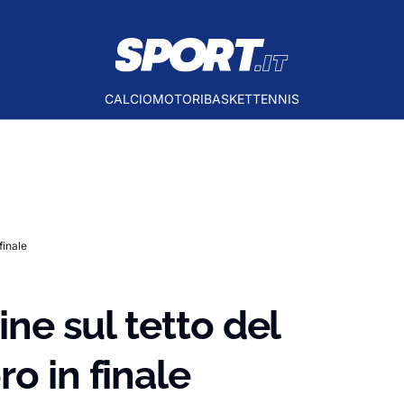
CALCIO
MOTORI
BASKET
TENNIS
finale
ine sul tetto del
o in finale