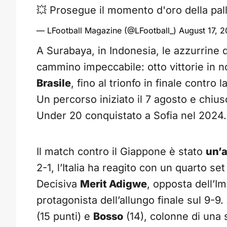
💥 Prosegue il momento d'oro della pall
— LFootball Magazine (@LFootball_)
August 17, 
A Surabaya, in Indonesia, le azzurrine 
cammino impeccabile: otto vittorie in n
Brasile
, fino al trionfo in finale contro l
Un percorso iniziato il 7 agosto e chius
Under 20 conquistato a Sofia nel 2024.
Il match contro il Giappone è stato
un’a
2-1, l’Italia ha reagito con un quarto set
Decisiva
Merit Adigwe
, opposta dell’I
protagonista dell’allungo finale sul 9-9.
(15 punti) e
Bosso
(14), colonne di una s