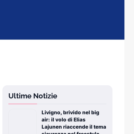
Ultime Notizie
Livigno, brivido nel big
air: il volo di Elias
Lajunen riaccende il tema