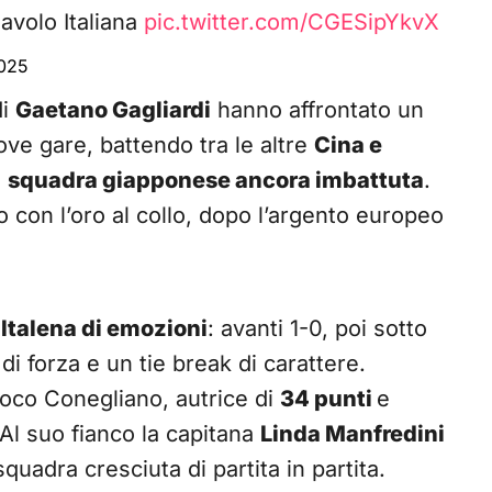
avolo Italiana
pic.twitter.com/CGESipYkvX
2025
di
Gaetano Gagliardi
hanno affrontato un
ove gare, battendo tra le altre
Cina e
a
squadra giapponese ancora imbattuta
.
o con l’oro al collo, dopo l’argento europeo
ltalena di emozioni
: avanti 1-0, poi sotto
 di forza e un tie break di carattere.
moco Conegliano, autrice di
34 punti
e
 Al suo fianco la capitana
Linda Manfredini
quadra cresciuta di partita in partita.