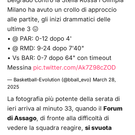
Belgrado contro la Stella Rossa l'Olimpia
Milano ha avuto un crollo di approccio
alle partite, gli inizi drammatici delle
ultime 3 😖
• @ PAR: 0-12 dopo 4'
• @ RMD: 9-24 dopo 7'40"
• Vs BAR: 0-7 dopo 64" con timeout
Messina
pic.twitter.com/Ak7Z98cZOD
— Basketball-Evolution (@bball_evo)
March 28,
2025
La fotografia più potente della serata di
ieri arriva al minuto 33, quando il
Forum
di Assago
, di fronte alla difficoltà di
vedere la squadra reagire,
si svuota