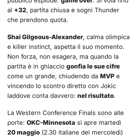
pubblico esplode:
game over
. Si vola fino
al
+32
, partita chiusa e sogni Thunder
che prendono quota.
Shai Gilgeous-Alexander
, calma olimpica
e killer instinct, aspetta il suo momento.
Non forza, non esagera, ma quando la
partita è in ghiaccio
gonfia le sue cifre
come un grande, chiudendo da
MVP
e
vincendo lo scontro diretto con Jokic
laddove conta davvero:
nel risultato
.
La Western Conference Finals sono alle
porte:
OKC-Minnesota
si apre martedì
20 maggio
(2.30 italiane del mercoledì)