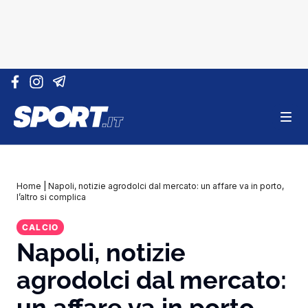
Vai al contenuto
Home
|
Napoli, notizie agrodolci dal mercato: un affare va in porto,
l’altro si complica
CALCIO
Napoli, notizie
agrodolci dal mercato:
un affare va in porto,