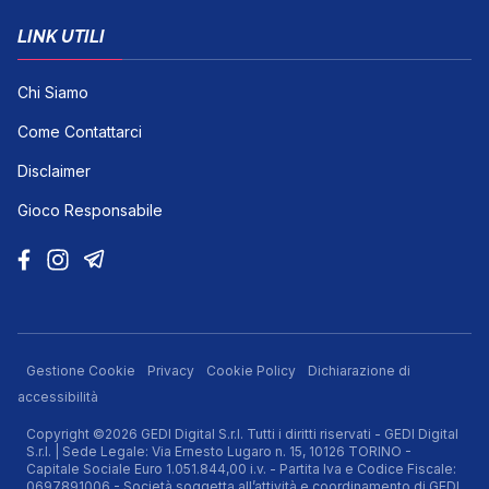
LINK UTILI
Chi Siamo
Come Contattarci
Disclaimer
Gioco Responsabile
Gestione Cookie
Privacy
Cookie Policy
Dichiarazione di
accessibilità
Copyright ©2026 GEDI Digital S.r.l. Tutti i diritti riservati - GEDI Digital
S.r.l. | Sede Legale: Via Ernesto Lugaro n. 15, 10126 TORINO -
Capitale Sociale Euro 1.051.844,00 i.v. - Partita Iva e Codice Fiscale:
0697891006 - Società soggetta all’attività e coordinamento di GEDI