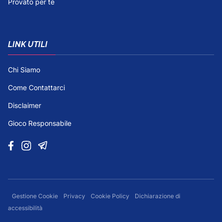
Provato per te
LINK UTILI
Chi Siamo
Come Contattarci
Disclaimer
Gioco Responsabile
Gestione Cookie
Privacy
Cookie Policy
Dichiarazione di
accessibilità