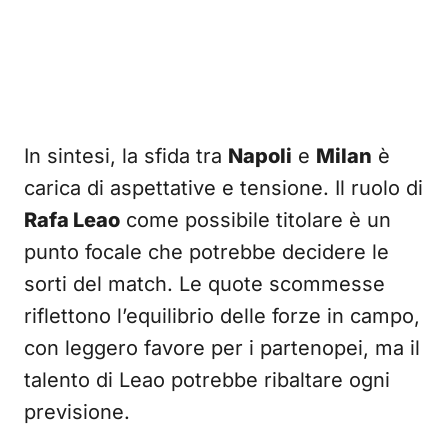
In sintesi, la sfida tra
Napoli
e
Milan
è
carica di aspettative e tensione. Il ruolo di
Rafa Leao
come possibile titolare è un
punto focale che potrebbe decidere le
sorti del match. Le quote scommesse
riflettono l’equilibrio delle forze in campo,
con leggero favore per i partenopei, ma il
talento di Leao potrebbe ribaltare ogni
previsione.