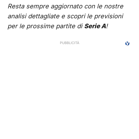
Resta sempre aggiornato con le nostre
analisi dettagliate e scopri le previsioni
per le prossime partite di
Serie A
!