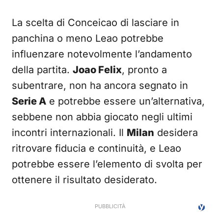
La scelta di Conceicao di lasciare in
panchina o meno Leao potrebbe
influenzare notevolmente l’andamento
della partita.
Joao Felix
, pronto a
subentrare, non ha ancora segnato in
Serie A
e potrebbe essere un’alternativa,
sebbene non abbia giocato negli ultimi
incontri internazionali. Il
Milan
desidera
ritrovare fiducia e continuità, e Leao
potrebbe essere l’elemento di svolta per
ottenere il risultato desiderato.