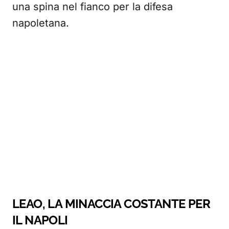
una spina nel fianco per la difesa
napoletana.
LEAO, LA MINACCIA COSTANTE PER
IL NAPOLI