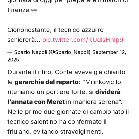
giornata di oggi per preparare il match di
Firenze 👀
Ciononostante, il tecnico azzurro
schiererà…
pic.twitter.com/KUdlsHnlp9
— Spazio Napoli (@Spazio_Napoli)
September 12,
2025
Durante il ritiro, Conte aveva già chiarito
le
gerarchie del reparto
: “Milinkovic lo
riteniamo un portiere forte, si
dividerà
l’annata con Meret
in maniera serena”.
Nelle prime due giornate di campionato il
tecnico salentino ha confermato il
friulano, evitando stravolgimenti.