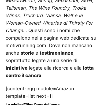
Meadowcroft, Schug, Sebastiani, SIGH,
Talisman, The Wine Foundry, Troika
Wines, Truchard, Viansa, Walt e le
Woman-Owned Wineries di Thirsty For
Change
… Questi sono i nomi che
compaiono nella pagina web dedicata su
motivrunning.com. Dove non mancano
anche
storie
e
testimonianze
,
soprattutto legate a una serie di
iniziative
legate alla ricerca e alla
lotta
contro il cancro
.
[content-egg module=Amazon
template=list next=1]
Le migliori Wine Runs dell’anno