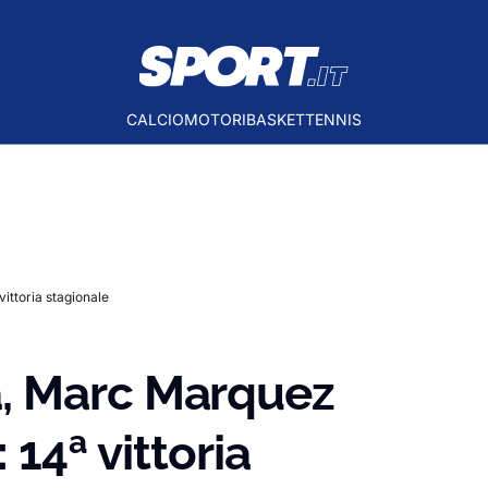
CALCIO
MOTORI
BASKET
TENNIS
ittoria stagionale
, Marc Marquez
 14ª vittoria