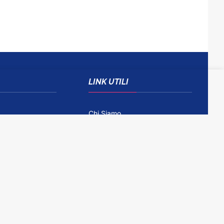
LINK UTILI
Chi Siamo
Come Contattarci
Disclaimer
Gioco Responsabile