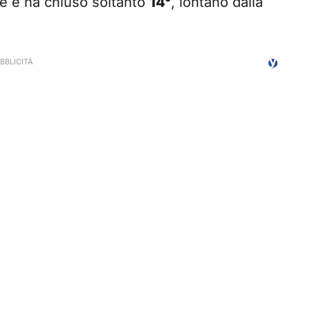
are e ha chiuso soltanto
14°
, lontano dalla