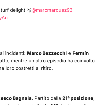
urf delight 🥇
@marcmarquez93
7yAn
si incidenti:
Marco Bezzecchi
e
Fermín
atto, mentre un altro episodio ha coinvolto
e loro costretti al ritiro.
cesco Bagnaia
. Partito dalla
21ª posizione
,