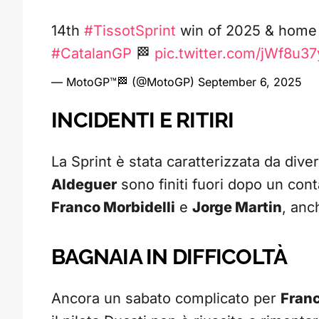
14th
#TissotSprint
win of 2025 & home t
#CatalanGP
🏁
pic.twitter.com/jWf8u3
— MotoGP™🏁 (@MotoGP)
September 6, 2025
INCIDENTI E RITIRI
La Sprint è stata caratterizzata da diver
Aldeguer
sono finiti fuori dopo un cont
Franco Morbidelli
e
Jorge Martin
, anch
BAGNAIA IN DIFFICOLTÀ
Ancora un sabato complicato per
Fran