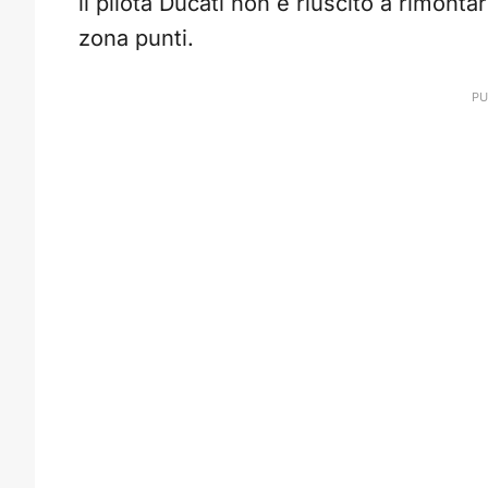
il pilota Ducati non è riuscito a rimont
zona punti.