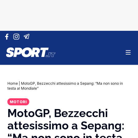
Vai al contenuto
Home
|
MotoGP, Bezzecchi attesissimo a Sepang: “Ma non sono in
testa al Mondiale”
MOTORI
MotoGP, Bezzecchi
attesissimo a Sepang:
“Ma non sono in testa