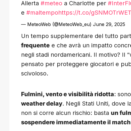
Allerta
#meteo
a Charlotte per
#InterF
e
#maltempo
https://t.co/gSNMOTrWE
— MeteoWeb (@MeteoWeb_eu)
June 29, 2025
Un tempo supplementare del tutto part
frequente
e che avrà un impatto concr
negli stadi nordamericani. Il motivo? Il
pensato per proteggere giocatori e pub
scivoloso.
Fulmini, vento e visibilità ridotta
: sono
weather delay
. Negli Stati Uniti, dove
non si corre alcun rischio: basta
un fulm
sospendere immediatamente il match