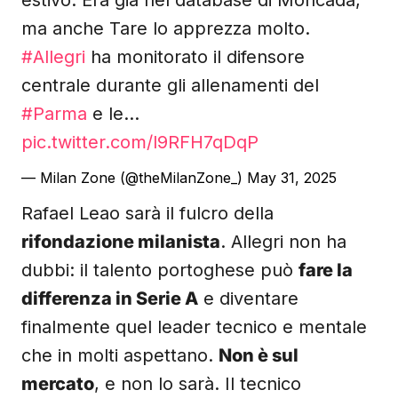
estivo. Era già nel database di Moncada,
ma anche Tare lo apprezza molto.
#Allegri
ha monitorato il difensore
centrale durante gli allenamenti del
#Parma
e le…
pic.twitter.com/l9RFH7qDqP
— Milan Zone (@theMilanZone_)
May 31, 2025
Rafael Leao sarà il fulcro della
rifondazione milanista
. Allegri non ha
dubbi: il talento portoghese può
fare la
differenza in Serie A
e diventare
finalmente quel leader tecnico e mentale
che in molti aspettano.
Non è sul
mercato
, e non lo sarà. Il tecnico