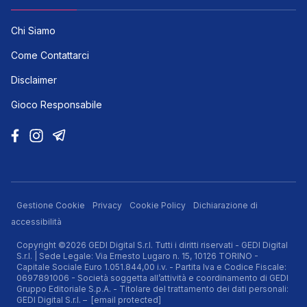
LINK UTILI
Chi Siamo
Come Contattarci
Disclaimer
Gioco Responsabile
Gestione Cookie
Privacy
Cookie Policy
Dichiarazione di
accessibilità
Copyright ©2026 GEDI Digital S.r.l. Tutti i diritti riservati - GEDI Digital
S.r.l. | Sede Legale: Via Ernesto Lugaro n. 15, 10126 TORINO -
Capitale Sociale Euro 1.051.844,00 i.v. - Partita Iva e Codice Fiscale:
0697891006 - Società soggetta all’attività e coordinamento di GEDI
Gruppo Editoriale S.p.A. - Titolare del trattamento dei dati personali:
GEDI Digital S.r.l. –
[email protected]