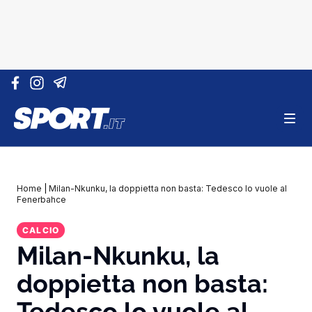
Vai al contenuto
Home
|
Milan-Nkunku, la doppietta non basta: Tedesco lo vuole al
Fenerbahce
CALCIO
Milan-Nkunku, la
doppietta non basta:
Tedesco lo vuole al