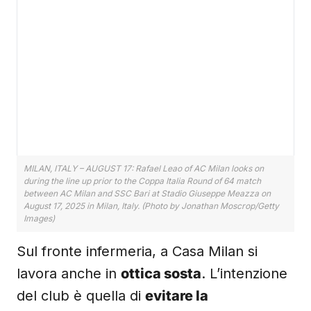
MILAN, ITALY – AUGUST 17: Rafael Leao of AC Milan looks on
during the line up prior to the Coppa Italia Round of 64 match
between AC Milan and SSC Bari at Stadio Giuseppe Meazza on
August 17, 2025 in Milan, Italy. (Photo by Jonathan Moscrop/Getty
Images)
Sul fronte infermeria, a Casa Milan si
lavora anche in
ottica sosta
. L’intenzione
del club è quella di
evitare la