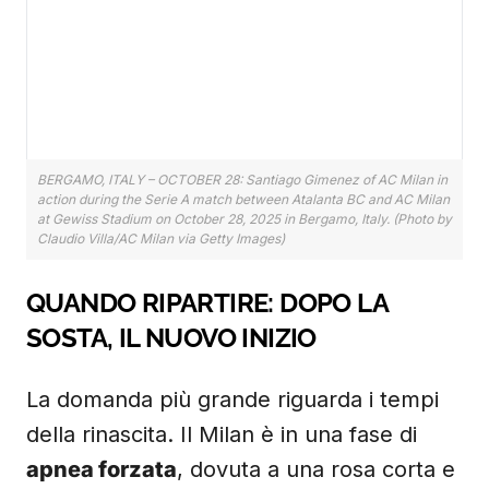
BERGAMO, ITALY – OCTOBER 28: Santiago Gimenez of AC Milan in
action during the Serie A match between Atalanta BC and AC Milan
at Gewiss Stadium on October 28, 2025 in Bergamo, Italy. (Photo by
Claudio Villa/AC Milan via Getty Images)
QUANDO RIPARTIRE: DOPO LA
SOSTA, IL NUOVO INIZIO
La domanda più grande riguarda i tempi
della rinascita. Il Milan è in una fase di
apnea forzata
, dovuta a una rosa corta e