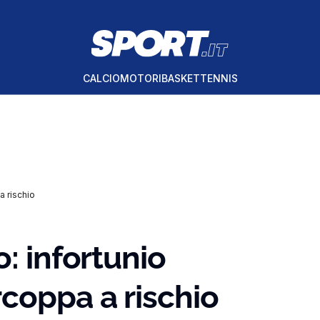
CALCIO
MOTORI
BASKET
TENNIS
a rischio
: infortunio
coppa a rischio