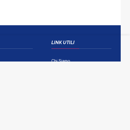
LINK UTILI
Chi Siamo
Come Contattarci
Disclaimer
Gioco Responsabile