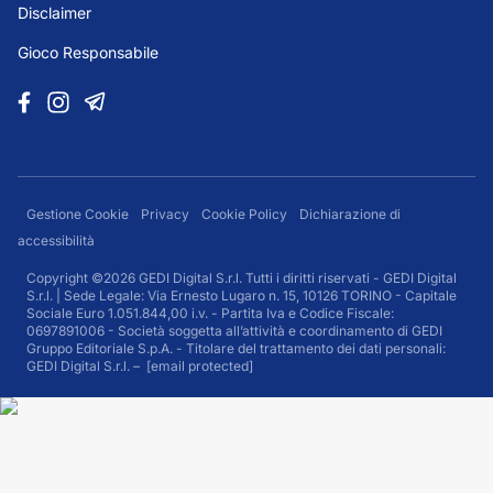
Disclaimer
Gioco Responsabile
Gestione Cookie
Privacy
Cookie Policy
Dichiarazione di
accessibilità
Copyright ©2026 GEDI Digital S.r.l. Tutti i diritti riservati - GEDI Digital
S.r.l. | Sede Legale: Via Ernesto Lugaro n. 15, 10126 TORINO - Capitale
Sociale Euro 1.051.844,00 i.v. - Partita Iva e Codice Fiscale:
0697891006 - Società soggetta all’attività e coordinamento di GEDI
Gruppo Editoriale S.p.A. - Titolare del trattamento dei dati personali:
GEDI Digital S.r.l. –
[email protected]