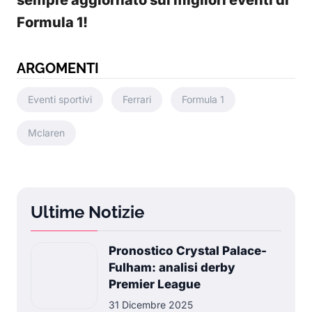
sempre aggiornato sui migliori eventi di
Formula 1!
ARGOMENTI
Eventi sportivi
Ferrari
Formula 1
Mclaren
Ultime Notizie
Pronostico Crystal Palace-
Fulham: analisi derby
Premier League
31 Dicembre 2025