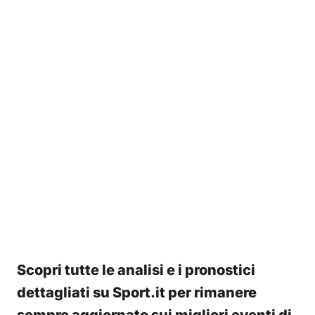
Scopri tutte le analisi e i pronostici
dettagliati su Sport.it per rimanere