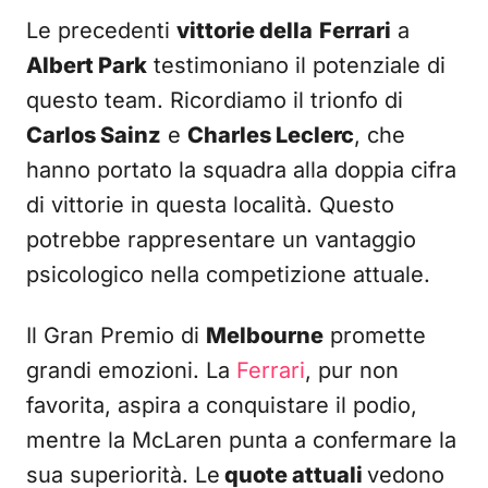
Le precedenti
vittorie della
Ferrari
a
Albert Park
testimoniano il potenziale di
questo team. Ricordiamo il trionfo di
Carlos Sainz
e
Charles Leclerc
, che
hanno portato la squadra alla doppia cifra
di vittorie in questa località. Questo
potrebbe rappresentare un vantaggio
psicologico nella competizione attuale.
Il Gran Premio di
Melbourne
promette
grandi emozioni. La
Ferrari
, pur non
favorita, aspira a conquistare il podio,
mentre la McLaren punta a confermare la
sua superiorità. Le
quote attuali
vedono