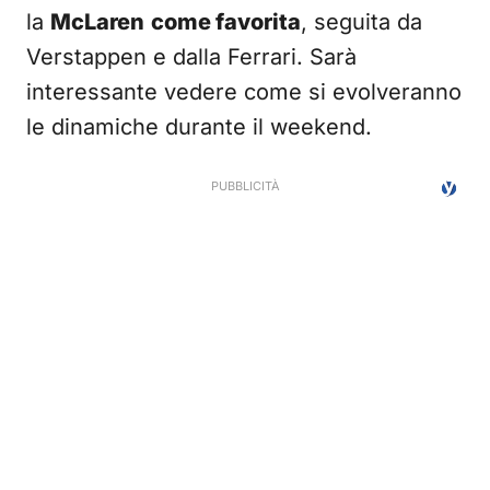
la
McLaren
come favorita
, seguita da
Verstappen e dalla Ferrari. Sarà
interessante vedere come si evolveranno
le dinamiche durante il weekend.