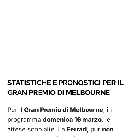
STATISTICHE E PRONOSTICI PER IL
GRAN PREMIO DI MELBOURNE
Per il
Gran Premio di
Melbourne
, in
programma
domenica 16 marzo
, le
attese sono alte. La
Ferrari
, pur
non