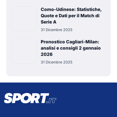
Como-Udinese: Statistiche,
Quote e Dati per il Match di
Serie A
31 Dicembre 2025
Pronostico Cagliari-Milan:
analisi e consigli 2 gennaio
2026
31 Dicembre 2025