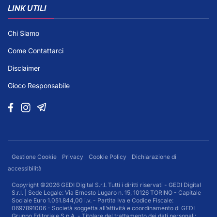
LINK UTILI
Chi Siamo
Come Contattarci
Disclaimer
Gioco Responsabile
Gestione Cookie
Privacy
Cookie Policy
Dichiarazione di
accessibilità
Copyright ©2026 GEDI Digital S.r.l. Tutti i diritti riservati - GEDI Digital
S.r.l. | Sede Legale: Via Ernesto Lugaro n. 15, 10126 TORINO - Capitale
Sociale Euro 1.051.844,00 i.v. - Partita Iva e Codice Fiscale:
0697891006 - Società soggetta all’attività e coordinamento di GEDI
Gruppo Editoriale S.p.A. - Titolare del trattamento dei dati personali: