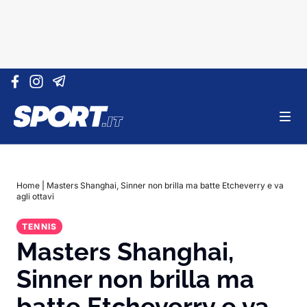
Vai al contenuto
Home
|
Masters Shanghai, Sinner non brilla ma batte Etcheverry e va
agli ottavi
TENNIS
Masters Shanghai,
Sinner non brilla ma
batte Etcheverry e va