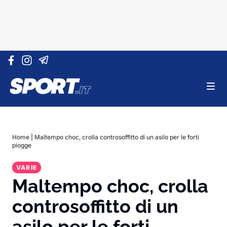
Vai al contenuto
Home
|
Maltempo choc, crolla controsoffitto di un asilo per le forti
piogge
VARIE
Maltempo choc, crolla
controsoffitto di un
asilo per le forti